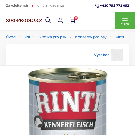
+420 792 772 092
Zavolejte nám
(Po-Pá 8-17, So 8-12)
0
Menu
Úvod
Psi
Krmiva pro psy
Konzervy pro psy
Rinti
Výrobce