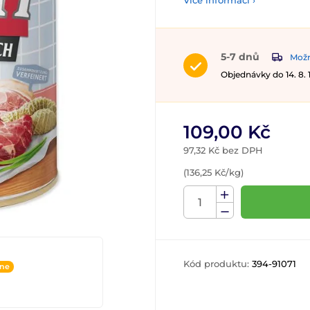
Více informací ›
5-7 dnů
Možn
Objednávky do 14. 8.
109,00 Kč
97,32 Kč bez DPH
(136,25 Kč/kg)
Kód produktu:
394-91071
ine