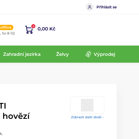
Přihlásit se
0
offline
0,00 Kč
, So 8-12)
Zahradní jezírka
Želvy
Výprodej
TI
 hovězí
Zobrazit další zboží ›
m.