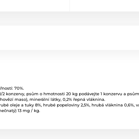
ností: 70%.
/2 konzervy, psům o hmotnosti 20 kg podávejte 1 konzervu a psům
ovězí maso), minerální látky, 0,2% řepná vláknina.
rubé oleje a tuky 8%, hrubé popeloviny 2,5%, hrubá vláknina 0,6%, vá
inečnatý) 13 mg / kg.