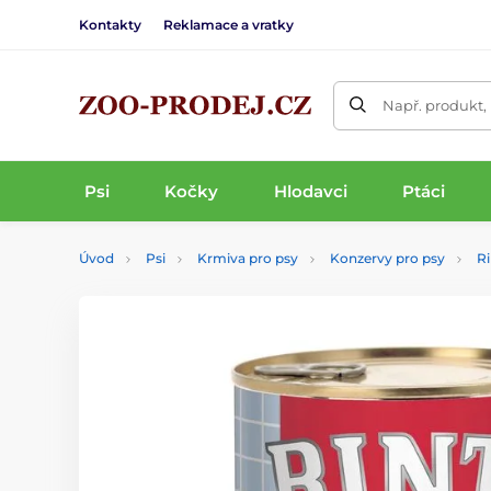
Kontakty
Reklamace a vratky
Např. produkt,
Psi
Kočky
Hlodavci
Ptáci
Úvod
Psi
Krmiva pro psy
Konzervy pro psy
Ri