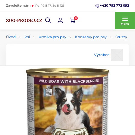
+420 792 772 092
Zavolejte nám
(Po-Pá 8-17, So 8-12)
0
Menu
Úvod
Psi
Krmiva pro psy
Konzervy pro psy
Stuzzy
Výrobce