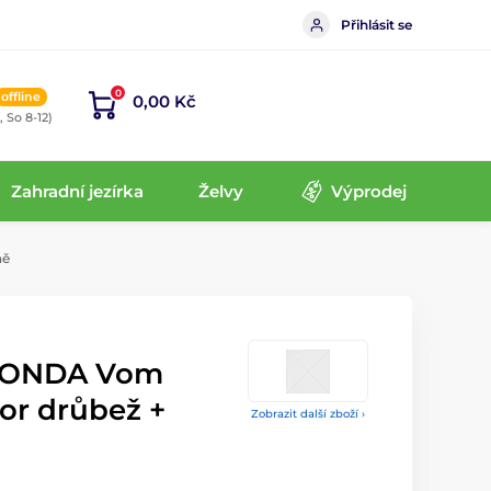
Přihlásit se
0
offline
0,00 Kč
, So 8-12)
Zahradní jezírka
Želvy
Výprodej
ně
MONDA Vom
or drůbež +
Zobrazit další zboží ›