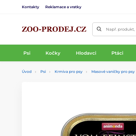
Kontakty
Reklamace a vratky
Např. produkt,
Psi
Kočky
Hlodavci
Ptáci
Úvod
Psi
Krmiva pro psy
Masové vaničky pro psy