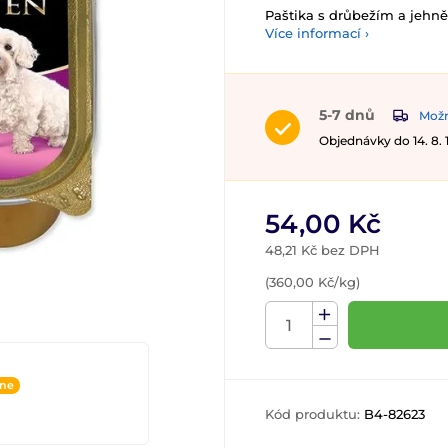
Paštika s drůbežím a jehn
Více informací ›
5-7 dnů
Možn
Objednávky do 14. 8.
54,00 Kč
48,21 Kč bez DPH
(360,00 Kč/kg)
ine
Kód produktu:
B4-82623