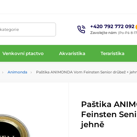
+420 792 772 092
 kategorie
Zavolejte nám
(Po-Pá 8-17
Venkovní ptactvo
Akvaristika
Teraristika
Animonda
Paštika ANIMONDA Vom Feinsten Senior drůbež + jeh
Paštika ANI
Feinsten Seni
jehně