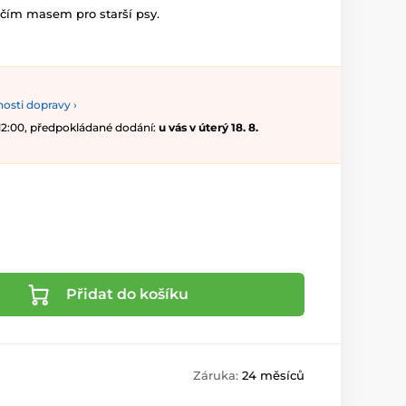
ěčím masem pro starší psy.
osti dopravy ›
 12:00, předpokládané dodání:
u vás v úterý 18. 8.
Přidat do košíku
Záruka:
24 měsíců