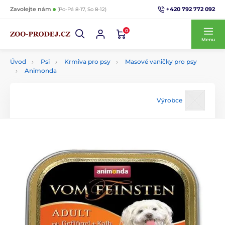
+420 792 772 092
Zavolejte nám
(Po-Pá 8-17, So 8-12)
0
Menu
Úvod
Psi
Krmiva pro psy
Masové vaničky pro psy
Animonda
Výrobce