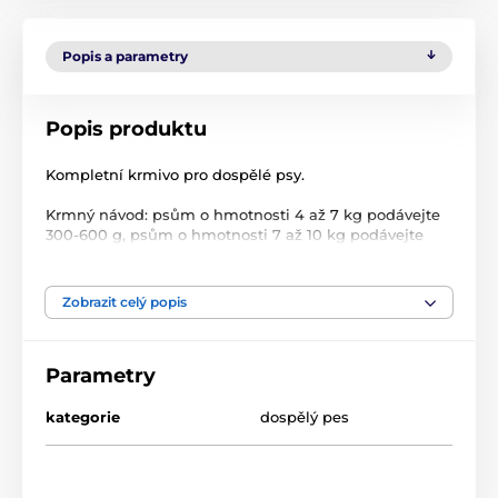
Popis a parametry
Popis produktu
Kompletní krmivo pro dospělé psy.
Krmný návod: psům o hmotnosti 4 až 7 kg podávejte
300-600 g, psům o hmotnosti 7 až 10 kg podávejte
600-900 g denně.
Složení: maso a živočišné produkty (25% drůbeží maso,
8% telecí maso), minerální látky.
Zobrazit celý popis
Jakostní znaky: hrubé proteiny 10,5%, vlhkost 81%,
hrubé oleje a tuky 4,5%, hrubé popeloviny 2,5%, hrubá
vláknina 0,4%, vitamín D3 120 m.j./ kg.
Parametry
kategorie
dospělý pes