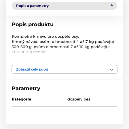
Popis a parametry
Popis produktu
Kompletní krmivo pro dospělé psy.
Krmný návod: psům o hmotnosti 4 až 7 kg podávejte
300-600 g, psům o hmotnosti 7 až 10 kg podávejte
600-900 g denně.
Složení: maso a živočišné produkty (35% hovězí maso,
8% krůtí srdce), minerální látky.
Jakostní znaky: hrubé proteiny 10,5%, vlhkost 81%,
Zobrazit celý popis
hrubé oleje a tuky 4,5%, hrubé popeloviny 2,5%, hrubá
vláknina 0,4%, vitamín D3 120 m.j./ kg.
Parametry
kategorie
dospělý pes