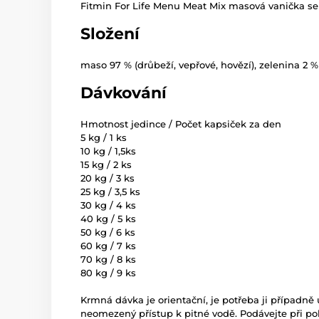
Fitmin For Life Menu Meat Mix masová vanička se v
Složení
maso 97 % (drůbeží, vepřové, hovězí), zelenina 2 % 
Dávkování
Hmotnost jedince / Počet kapsiček za den
5 kg / 1 ks
10 kg / 1,5ks
15 kg / 2 ks
20 kg / 3 ks
25 kg / 3,5 ks
30 kg / 4 ks
40 kg / 5 ks
50 kg / 6 ks
60 kg / 7 ks
70 kg / 8 ks
80 kg / 9 ks
Krmná dávka je orientační, je potřeba ji případně 
neomezený přístup k pitné vodě. Podávejte při pok