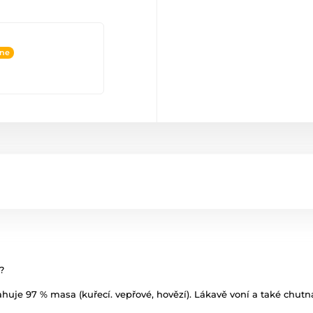
ine
?
je 97 % masa (kuřecí. vepřové, hovězí). Lákavě voní a také chutná