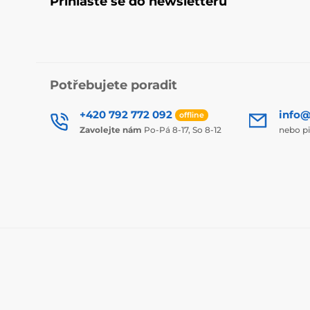
Přihlaste se do newsletteru
Potřebujete poradit
+420 792 772 092
info@
offline
Zavolejte nám
Po-Pá 8-17, So 8-12
nebo p