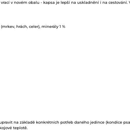
rací v novém obalu - kapsa je lepší na uskladnění i na cestování.
(mrkev, hrách, celer), minerály 1 %
upravit na základě konkrétních potřeb daného jedince (kondice psa, p
ojové teplotě.