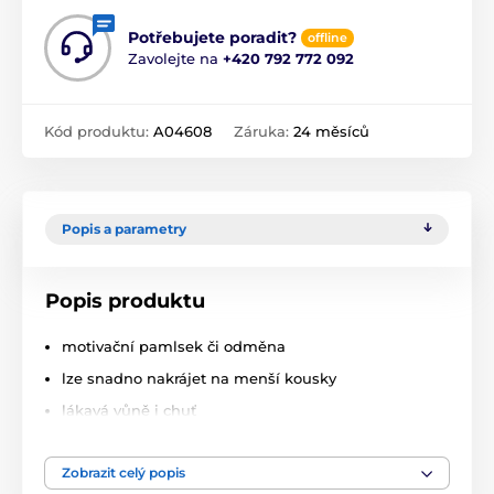
Potřebujete poradit?
offline
Zavolejte na
+420 792 772 092
Kód produktu:
A04608
Záruka:
24 měsíců
Popis a parametry
Popis produktu
motivační pamlsek či odměna
lze snadno nakrájet na menší kousky
lákavá vůně i chuť
složení:
kachní maso 60 %, treska 34 % glycerin,
minerály
Zobrazit celý popis