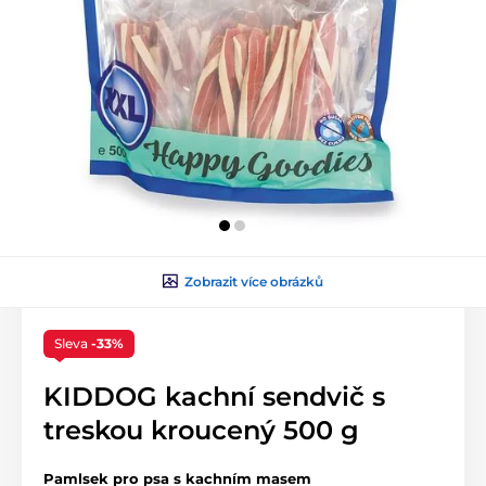
Zobrazit více obrázků
Sleva
-33%
KIDDOG kachní sendvič s
treskou kroucený 500 g
Pamlsek pro psa s kachním masem