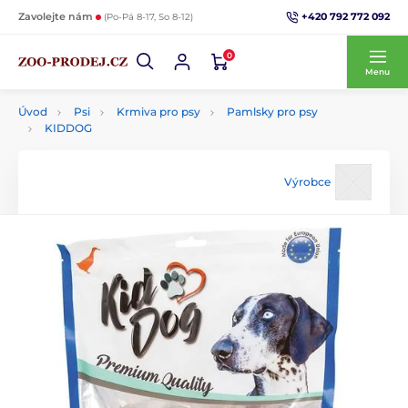
+420 792 772 092
Zavolejte nám
(Po-Pá 8-17, So 8-12)
0
Menu
Úvod
Psi
Krmiva pro psy
Pamlsky pro psy
KIDDOG
Výrobce