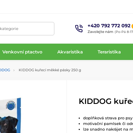
+420 792 772 092
 kategorie
Zavolejte nám
(Po-Pá 8-17
Venkovní ptactvo
Akvaristika
Teraristika
DDOG
KIDDOG kuřecí měkké pásky 250 g
KIDDOG kuřec
doplňková strava pro psy
motivační pamlsek či o
lze snadno nakrájet na 