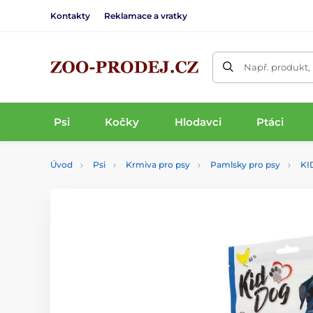
Kontakty
Reklamace a vratky
Např. produkt,
Psi
Kočky
Hlodavci
Ptáci
Úvod
Psi
Krmiva pro psy
Pamlsky pro psy
KI