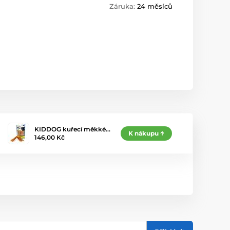
Záruka:
24 měsíců
KIDDOG kuřecí měkké…
K nákupu
146,00 Kč