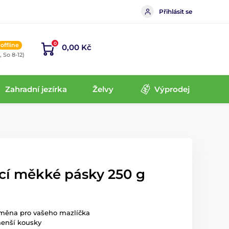
Přihlásit se
0
offline
0,00 Kč
, So 8-12)
Zahradní jezírka
Želvy
Výprodej
í měkké pásky 250 g
dměna pro vašeho mazlíčka
menší kousky