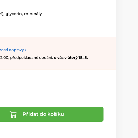
), glycerin, minerály
osti dopravy ›
 12:00, předpokládané dodání:
u vás v úterý 18. 8.
Přidat do košíku