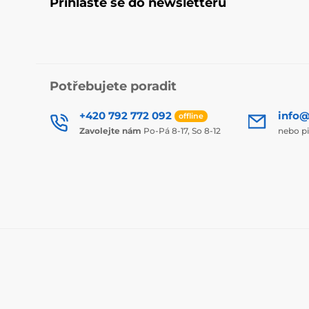
Přihlaste se do newsletteru
Potřebujete poradit
+420 792 772 092
info@
offline
Zavolejte nám
Po-Pá 8-17, So 8-12
nebo p