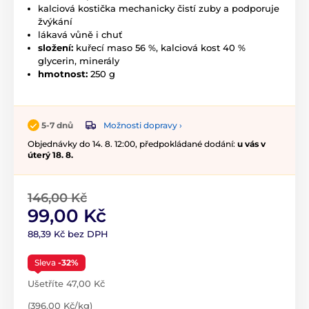
kalciová kostička mechanicky čistí zuby a podporuje
žvýkání
lákavá vůně i chuť
složení:
kuřecí maso 56 %, kalciová kost 40 %
glycerin, minerály
hmotnost:
250 g
Možnosti dopravy ›
5-7 dnů
Objednávky do 14. 8. 12:00, předpokládané dodání:
u vás v
úterý 18. 8.
146,00 Kč
99,00 Kč
88,39 Kč bez DPH
Sleva
-32%
Ušetříte 47,00 Kč
(396,00 Kč/kg)