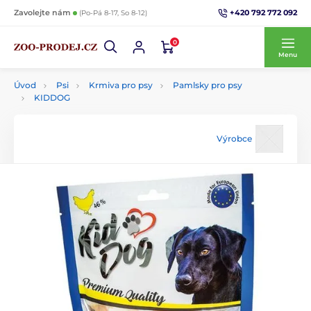
+420 792 772 092
Zavolejte nám
(Po-Pá 8-17, So 8-12)
0
Menu
Úvod
Psi
Krmiva pro psy
Pamlsky pro psy
KIDDOG
Výrobce