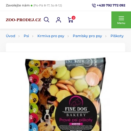
+420 792 772 092
Zavolejte nám
(Po-Pá 8-17, So 8-12)
0
Menu
Úvod
Psi
Krmiva pro psy
Pamlsky pro psy
Piškoty