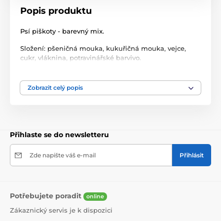
Popis produktu
Psí piškoty - barevný mix.
Složení: pšeničná mouka, kukuřičná mouka, vejce,
cukr, vláknina, potravinářské barvivo.
Deklarované jakostní znaky: hrubý protein 9,3%, hrubá
vláknina 4%, hrubé oleje a tuky 3,9%, energetická
Zobrazit celý popis
hodnota 1570kJ/371kCal.
Vitamíny v 100g výrobku: E (alfa-tokoferolacetát)
0,59mg, B12 2,65mg, vápník Ca 105mg, hořčík Mg
28,7mg.
Přihlaste se do newsletteru
Zde napište váš e-mail
Přihlásit
Potřebujete poradit
online
Zákaznický servis je k dispozici