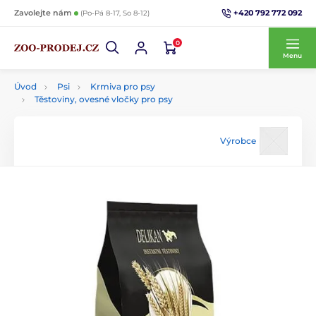
+420 792 772 092
Zavolejte nám
(Po-Pá 8-17, So 8-12)
0
Menu
Úvod
Psi
Krmiva pro psy
Těstoviny, ovesné vločky pro psy
Výrobce