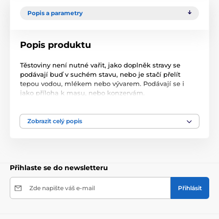
Popis a parametry
Popis produktu
Těstoviny není nutné vařit, jako doplněk stravy se
podávají buď v suchém stavu, nebo je stačí přelít
tepou vodou, mlékem nebo vývarem. Podávají se i
jako příloha k masu, nebo konzervám.
Dávkování: dávku si určí každý chovatel sám, nebo
podle potřeby, případně chuti psa.
Zobrazit celý popis
Složení: obiloviny (pšenice, kukuřice, ječmen), min.
látky.
Deklarované jakostní znaky: hrubý protein 11,0%, hrubý
Přihlaste se do newsletteru
tuk 2,5%, hrubý popel 2,6%, hrubá vláknina 2,7%.
Zde napište váš e-mail
Přihlásit
balení 3 kg