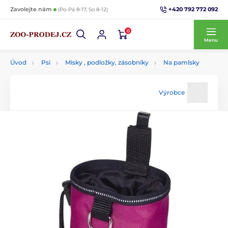
+420 792 772 092
Zavolejte nám
(Po-Pá 8-17, So 8-12)
0
Menu
Úvod
Psi
Misky , podložky, zásobníky
Na pamlsky
Výrobce