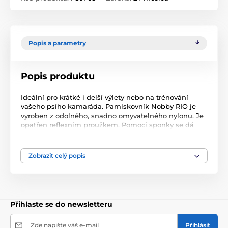
Popis a parametry
Popis produktu
Ideální pro krátké i delší výlety nebo na trénování
vašeho psího kamaráda. Pamlskovník Nobby RIO je
vyroben z odolného, snadno omyvatelného nylonu. Je
opatřen reflexním proužkem. Pomocí sponky se dá
lehce přichytit k pásku a má také kroužek na zavešení
drobných pomůcek. Je uzavíratelný na šňůrku.
Velikost: 11 x 14 cm Barva: červená Materiál: odolný
Zobrazit celý popis
nylon voděodolný Na výlety a trénování Snadné
přichycení k pásku pomocí sponky Připínací kroužek
na pomůcky Uzavírání na šňůrku Snadné čištění
Přihlaste se do newsletteru
Zde napište váš e-mail
Přihlásit