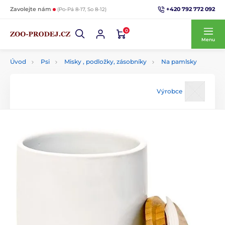
+420 792 772 092
Zavolejte nám
(Po-Pá 8-17, So 8-12)
0
Menu
Úvod
Psi
Misky , podložky, zásobníky
Na pamlsky
Výrobce