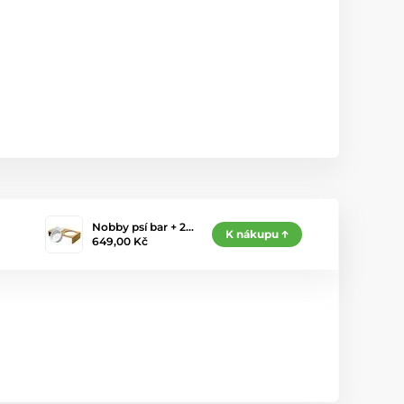
Nobby psí bar + 2…
K nákupu
649,00 Kč