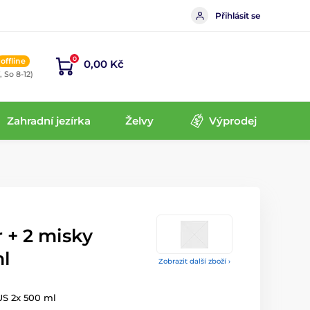
Přihlásit se
0
offline
0,00 Kč
, So 8-12)
Zahradní jezírka
Želvy
Výprodej
 + 2 misky
ml
Zobrazit další zboží ›
US 2x 500 ml