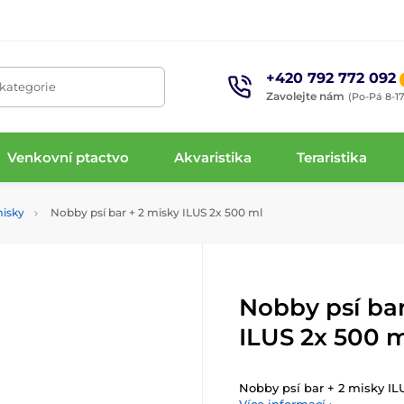
+420 792 772 092
 kategorie
Zavolejte nám
(Po-Pá 8-17
Venkovní ptactvo
Akvaristika
Teraristika
misky
Nobby psí bar + 2 misky ILUS 2x 500 ml
Nobby psí bar
ILUS 2x 500 
Nobby psí bar + 2 misky IL