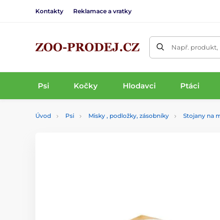
Kontakty
Reklamace a vratky
Např. produkt,
Psi
Kočky
Hlodavci
Ptáci
Úvod
Psi
Misky , podložky, zásobníky
Stojany na 