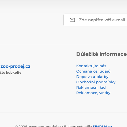
Zde napište váš e-mail
Důležité informace
zoo-prodej.cz
Kontaktujte nás
Ochrana os. údajů
ište
kdykoliv
Doprava a platby
Obchodní podmínky
Reklamační řád
Reklamace, vratky
© 2026 www.zoo-prodej.cz ⦁ E-shop vytvořila
SIMPLIA.cz