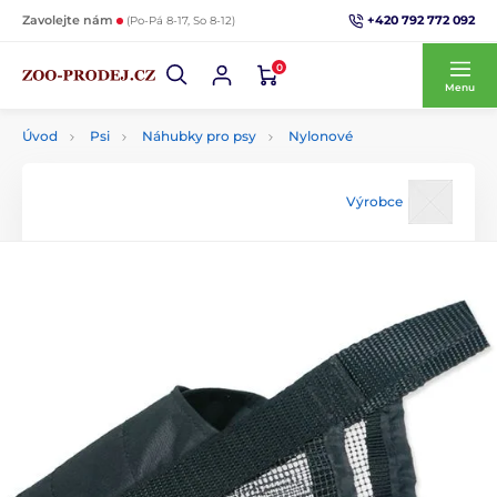
+420 792 772 092
Zavolejte nám
(Po-Pá 8-17, So 8-12)
0
Menu
Úvod
Psi
Náhubky pro psy
Nylonové
Výrobce