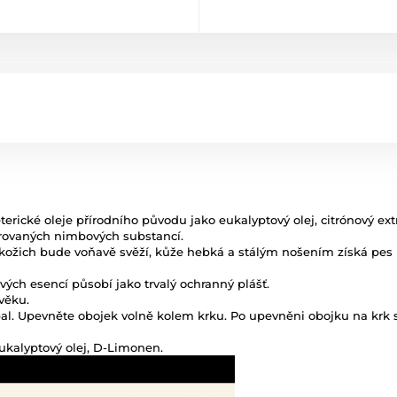
cké oleje přírodního původu jako eukalyptový olej, citrónový extra
rovaných nimbových substancí.
kožich bude voňavě svěží, kůže hebká a stálým nošením získá pes př
vých esencí působí jako trvalý ochranný plášť.
věku.
al. Upevněte obojek volně kolem krku. Po upevněni obojku na krk se 
Eukalyptový olej, D-Limonen.