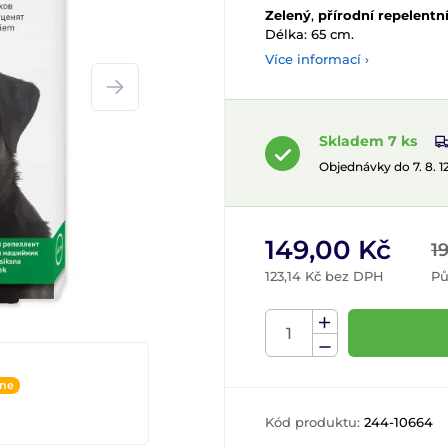
Zelený
,
přírodní repelentn
Délka: 65 cm.
Více informací ›
Skladem 7 ks
Objednávky do 7. 8. 
149,00 Kč
1
123,14 Kč bez DPH
Pů
ine
Kód produktu:
244-10664