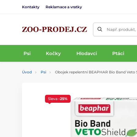
Kontakty
Reklamace a vratky
Např. produkt,
Psi
Kočky
Hlodavci
Ptáci
Úvod
Psi
Obojek repelentní BEAPHAR Bio Band Veto 
Sleva
-25%