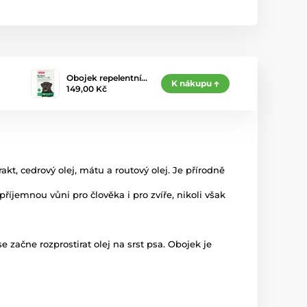
Obojek repelentní…
K nákupu
149,00 Kč
kt, cedrový olej, mátu a routový olej. Je přírodně
íjemnou vůni pro člověka i pro zvíře, nikoli však
začne rozprostirat olej na srst psa. Obojek je