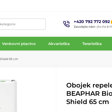
+420 792 772 092
 kategorie
Zavolejte nám
(Po-Pá 8-17
Venkovní ptactvo
Akvaristika
Teraristika
Shield 65 cm
Obojek repel
BEAPHAR Bio
Shield 65 cm