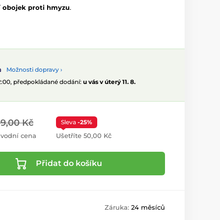
í obojek proti hmyzu
.
Možnosti dopravy ›
12:00, předpokládané dodání:
u vás v úterý 11. 8.
99,00 Kč
Sleva
-25%
vodní cena
Ušetříte 50,00 Kč
Přidat do košíku
Záruka:
24 měsíců