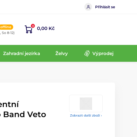
Přihlásit se
0
offline
0,00 Kč
, So 8-12)
Zahradní jezírka
Želvy
Výprodej
entní
 Band Veto
Zobrazit další zboží ›