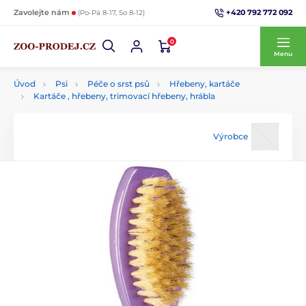
+420 792 772 092
Zavolejte nám
(Po-Pá 8-17, So 8-12)
0
Menu
Úvod
Psi
Péče o srst psů
Hřebeny, kartáče
Kartáče , hřebeny, trimovací hřebeny, hrábla
Výrobce