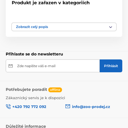
Produkt je zařazen v kategoriích
Hřebeny, kartáče
Kartáče , hřebeny, trimovací hřebeny, hrábla
Zobrazit celý popis
Přihlaste se do newsletteru
Zde napište váš e-mail
Přihlásit
Potřebujete poradit
offline
Zákaznický servis je k dispozici
+420 792 772 092
info@zoo-prodej.cz
Důležité informace