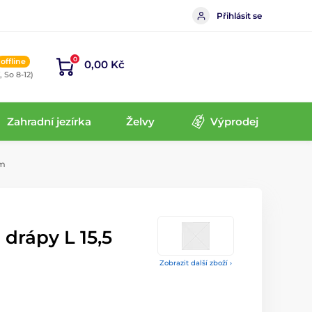
Přihlásit se
0
offline
0,00 Kč
, So 8-12)
Zahradní jezírka
Želvy
Výprodej
cm
 drápy L 15,5
Zobrazit další zboží ›