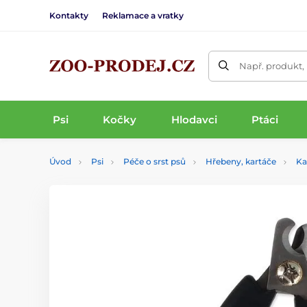
Kontakty
Reklamace a vratky
Např. produkt,
Psi
Kočky
Hlodavci
Ptáci
Úvod
Psi
Péče o srst psů
Hřebeny, kartáče
Ka