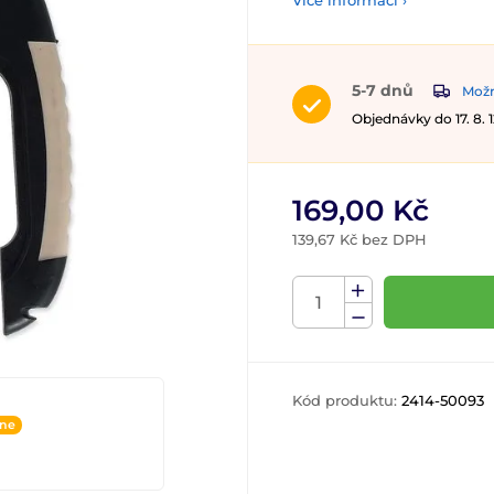
Více informací ›
5-7 dnů
Možn
Objednávky do 17. 8.
169,00 Kč
139,67 Kč bez DPH
Kód produktu:
2414-50093
ine