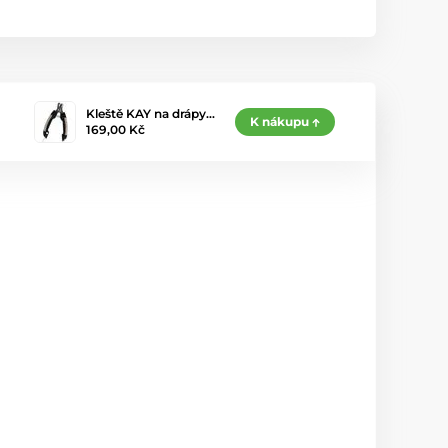
Kleště KAY na drápy…
K nákupu
169,00 Kč