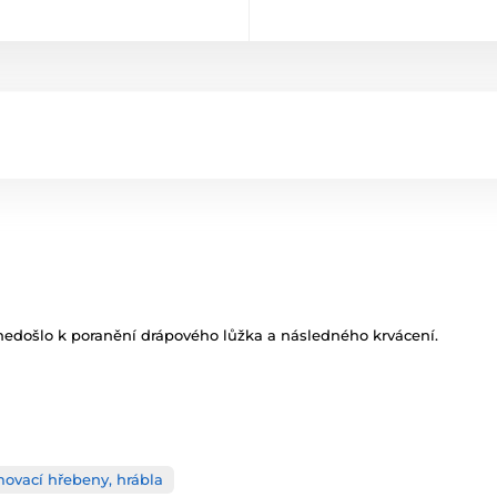
 nedošlo k poranění drápového lůžka a následného krvácení.
imovací hřebeny, hrábla