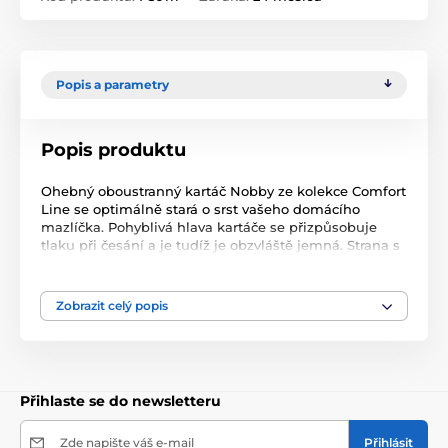
Popis a parametry
Popis produktu
Ohebný oboustranný kartáč Nobby ze kolekce Comfort
Line se optimálně stará o srst vašeho domácího
mazlíčka. Pohyblivá hlava kartáče se přizpůsobuje
tlaku při česání a je tudíž je obzvláště jemná. Strana s
drátěnými štětinami působí jako oblíbený finišák a
rozmotává hustou srst a uvolňuje ji z podsady,
zatímco strana s měkkými gumovými hroty je určena
Zobrazit celý popis
pro jemnou masáž s finálním vyleštěním srsti. Kartáč
je vhodný pro citlivé psy a kočky.
Přihlaste se do newsletteru
Zde napište váš e-mail
Přihlásit