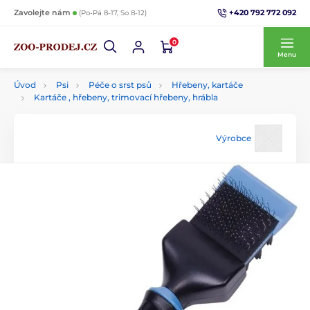
+420 792 772 092
Zavolejte nám
(Po-Pá 8-17, So 8-12)
0
Menu
Úvod
Psi
Péče o srst psů
Hřebeny, kartáče
Kartáče , hřebeny, trimovací hřebeny, hrábla
Výrobce