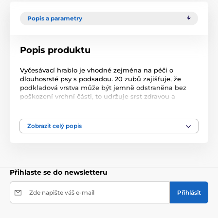
Popis a parametry
Popis produktu
Vyčesávací hrablo je vhodné zejména na péči o
dlouhosrsté psy s podsadou. 20 zubů zajišťuje, že
podkladová vrstva může být jemně odstraněna bez
poškození vrchní části, to udržuje srst zdravou a
vláčnou. Pohodlná plastová rukojeť je v ruce bezpečná
a pohodlná a zajišťuje pohodlné čištění.
Zobrazit celý popis
Přihlaste se do newsletteru
Zde napište váš e-mail
Přihlásit