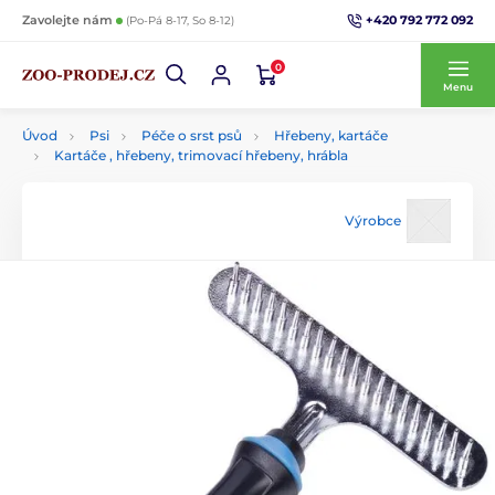
+420 792 772 092
Zavolejte nám
(Po-Pá 8-17, So 8-12)
0
Menu
Úvod
Psi
Péče o srst psů
Hřebeny, kartáče
Kartáče , hřebeny, trimovací hřebeny, hrábla
Výrobce