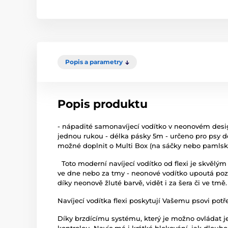
Popis a parametry
Popis produktu
- nápadité samonavíjecí vodítko v neonovém desi
jednou rukou - délka pásky 5m - určeno pro psy d
možné doplnit o Multi Box (na sáčky nebo pamlsky
Toto moderní navíjecí vodítko od flexi je skvěl
ve dne nebo za tmy - neonové vodítko upoutá poz
díky neonově žluté barvě, vidět i za šera či ve tmě
Navíjecí vodítka flexi poskytují Vašemu psovi pot
Díky brzdícímu systému, který je možno ovládat 