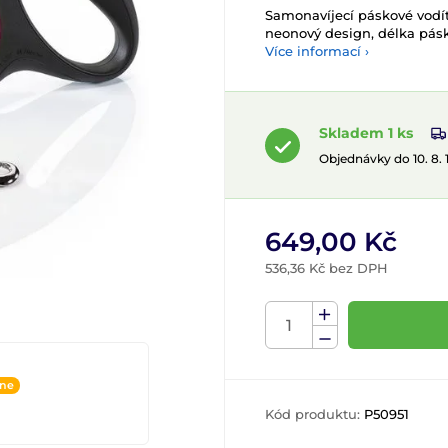
Samonavíjecí páskové vodít
neonový design, délka pásk
Více informací ›
Skladem 1 ks
Objednávky do 10. 8.
649,00 Kč
536,36 Kč bez DPH
ine
Kód produktu:
P50951