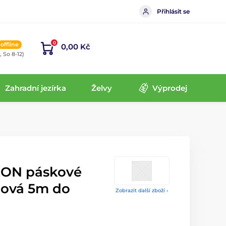
Přihlásit se
0
offline
0,00 Kč
, So 8-12)
Zahradní jezírka
Želvy
Výprodej
EON páskové
žová 5m do
Zobrazit další zboží ›