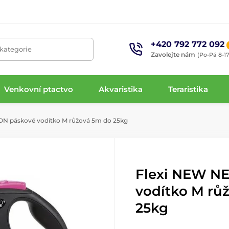
+420 792 772 092
 kategorie
Zavolejte nám
(Po-Pá 8-17
Venkovní ptactvo
Akvaristika
Teraristika
N páskové vodítko M růžová 5m do 25kg
Flexi NEW N
vodítko M rů
25kg