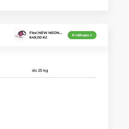
Flexi NEW NEON…
K nákupu
649,00 Kč
do 25 kg