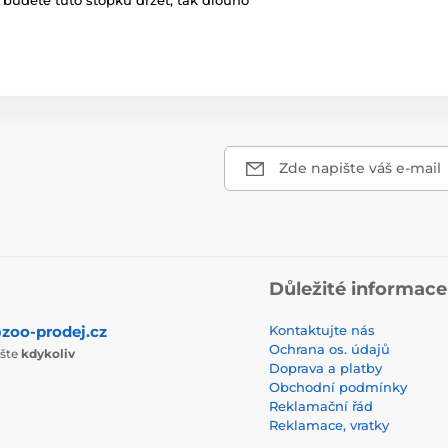
o budete tuto stopku držet, tak dlouho
Zde napište váš e-mail
Důležité informace
zoo-prodej.cz
Kontaktujte nás
Ochrana os. údajů
ište
kdykoliv
Doprava a platby
Obchodní podmínky
Reklamační řád
Reklamace, vratky