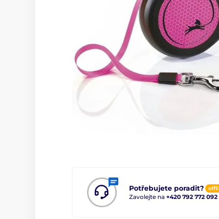
Potřebujete poradit?
offl
Zavolejte na
+420 792 772 092