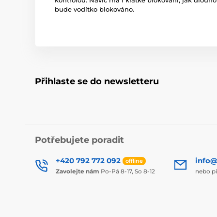
kontrolou. Navíc má i krátké blokování, jak dlouh
bude vodítko blokováno.
Přihlaste se do newsletteru
Potřebujete poradit
+420 792 772 092
info@
offline
Zavolejte nám
Po-Pá 8-17, So 8-12
nebo p