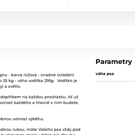
Parametry
váha psa
gnu - barva růžová - snadné ovládání
o 25 kg - váha vodítka 295g Vodítko je
) a světlo.
ým doplňkem na každou procházku. Ať už
ornost každého a hlavně s ním budete,
.
řebnou volnost výběhu.
jednou rukou, máte Vašeho psa vždy pod