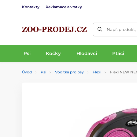
Kontakty
Reklamace a vratky
Např. produkt,
Psi
Kočky
Hlodavci
Ptáci
Úvod
Psi
Vodítka pro psy
Flexi
Flexi NEW NEO