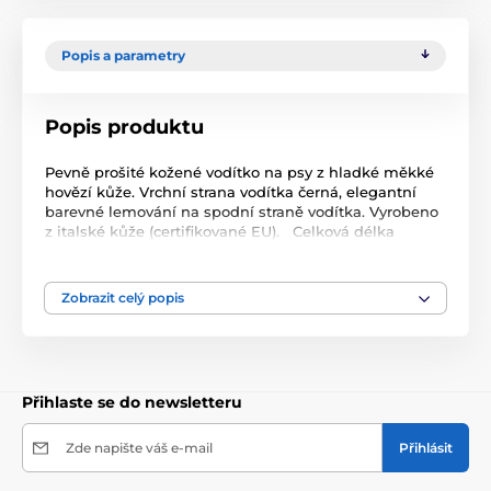
Popis a parametry
Popis produktu
Pevně prošité kožené vodítko na psy z hladké měkké
hovězí kůže. Vrchní strana vodítka černá, elegantní
barevné lemování na spodní straně vodítka. Vyrobeno
z italské kůže (certifikované EU). Celková délka
200cm. Šíře vodítka 14mm. Vodítko je možné
přepínat na 3 různé délky.
Zobrazit celý popis
Přihlaste se do newsletteru
Zde napište váš e-mail
Přihlásit