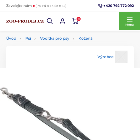
+420 792 772 092
Zavolejte nám
(Po-Pá 8-17, So 8-12)
0
Menu
Úvod
Psi
Vodítka pro psy
Kožená
Výrobce