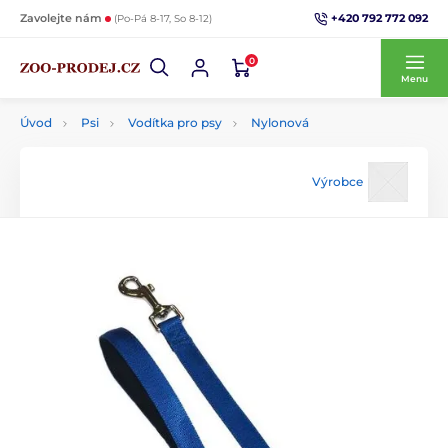
+420 792 772 092
Zavolejte nám
(Po-Pá 8-17, So 8-12)
0
Menu
Úvod
Psi
Vodítka pro psy
Nylonová
Výrobce