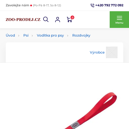
+420 792 772 092
Zavolejte nám
(Po-Pá 8-17, So 8-12)
0
Menu
Úvod
Psi
Vodítka pro psy
Rozdvojky
Výrobce