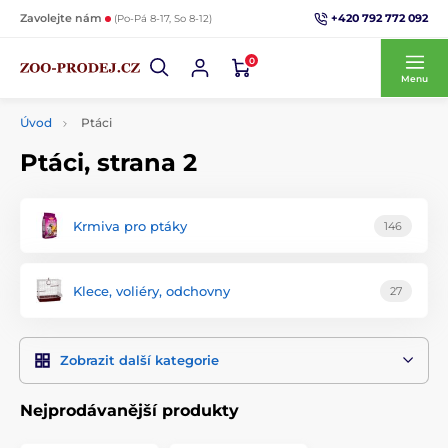
+420 792 772 092
Zavolejte nám
(Po-Pá 8-17, So 8-12)
0
Menu
Úvod
Ptáci
Ptáci, strana 2
Krmiva pro ptáky
146
Klece, voliéry, odchovny
27
Zobrazit další kategorie
Nejprodávanější produkty