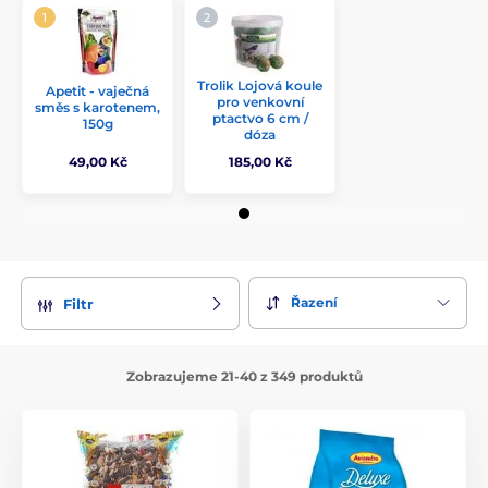
Trolik Lojová koule
Apetit - vaječná
pro venkovní
směs s karotenem,
ptactvo 6 cm /
150g
dóza
49,00 Kč
185,00 Kč
Řazení
Filtr
Zobrazujeme 21-40 z 349 produktů