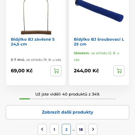
Bidýlko BJ závěsné S
Bidýlko BJ šroubovací L
24,5 cm
25 cm
Skladem
,
ve středu 12. 8. u
5-7 dnů
,
ve středu 19. 8. u vás
vás
69,00 Kč
244,00 Kč
Už jste viděli 40 produktů z 349.
Zobrazit další produkty
…
1
2
18