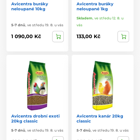
Avicentra buráky
Avicentra buráky
neloupané 10kg
neloupané 1kg
Skladem
,
ve středu 12. 8. u
5-7 dnů
,
ve středu 19. 8. u vás
vás
1 090,00 Kč
133,00 Kč
Avicentra drobní exoti
Avicentra kanár 20kg
20kg classic
classic
5-7 dnů
,
ve středu 19. 8. u vás
5-7 dnů
,
ve středu 19. 8. u vás