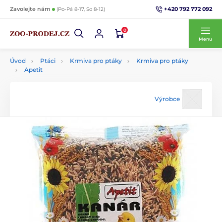
+420 792 772 092
Zavolejte nám
(Po-Pá 8-17, So 8-12)
0
Menu
Úvod
Ptáci
Krmiva pro ptáky
Krmiva pro ptáky
Apetit
Výrobce