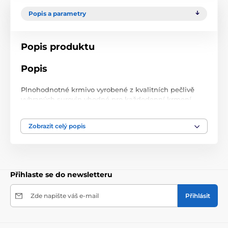
Popis a parametry
Popis produktu
Popis
Plnohodnotné krmivo vyrobené z kvalitních pečlivě
vybraných surovin vhodné pro každodenní krmení.
Složení
Zobrazit celý popis
Proso červené, Lesknice, Len, Řepka, Ovesná rýže.
hmotnost 800 g
Přihlaste se do newsletteru
Zde napište váš e-mail
Přihlásit