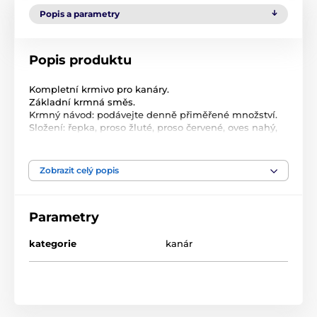
Popis a parametry
Popis produktu
Kompletní krmivo pro kanáry.
Základní krmná směs.
Krmný návod: podávejte denně přiměřené množství.
Složení: řepka, proso žluté, proso červené, oves nahý,
lesknice, len.
Zobrazit celý popis
Produkt je zařazen v kategoriích
Ptáci
Krmiva pro ptáky
Parametry
Krmiva pro ptáky
Avicentra
kategorie
kanár