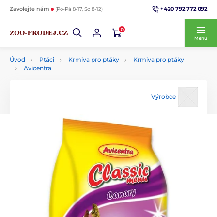
+420 792 772 092
Zavolejte nám
(Po-Pá 8-17, So 8-12)
0
Menu
Úvod
Ptáci
Krmiva pro ptáky
Krmiva pro ptáky
Avicentra
Výrobce