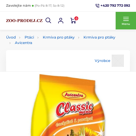
+420 792 772 092
Zavolejte nám
(Po-Pá 8-17, So 8-12)
0
Menu
Úvod
Ptáci
Krmiva pro ptáky
Krmiva pro ptáky
Avicentra
Výrobce