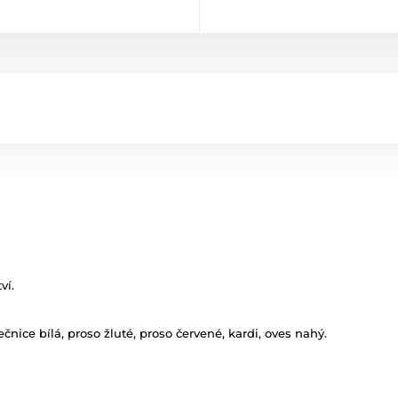
ví.
čnice bílá, proso žluté, proso červené, kardi, oves nahý.