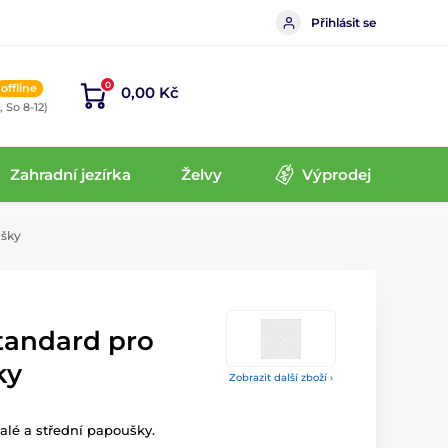
Přihlásit se
0
offline
0,00 Kč
, So 8-12)
Zahradní jezírka
Želvy
Výprodej
šky
tandard pro
ky
Zobrazit další zboží ›
alé a střední papoušky.