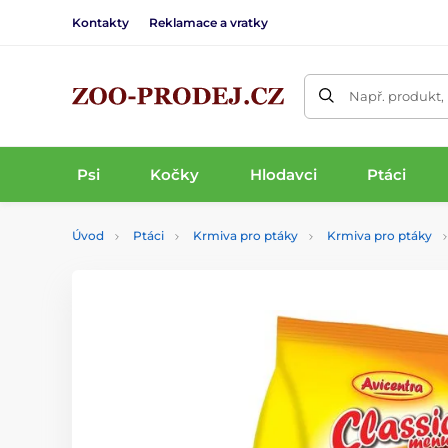
Kontakty
Reklamace a vratky
Např. produkt,
Psi
Kočky
Hlodavci
Ptáci
Úvod
Ptáci
Krmiva pro ptáky
Krmiva pro ptáky