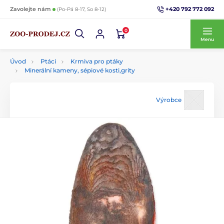
+420 792 772 092
Zavolejte nám
(Po-Pá 8-17, So 8-12)
0
Menu
Úvod
Ptáci
Krmiva pro ptáky
Minerální kameny, sépiové kosti,grity
Výrobce