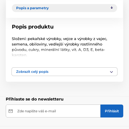
Popis a parametry
Popis produktu
Složení: pekařské výrobky, vejce a výrobky z vajec,
semena, obiloviny, vedlejší výrobky rostlinného
původu, cukry, minerální látky, vit. A, D3, E, beta-
karoten.
Deklarované jakostní znaky: vlhkost max. 13%.
Zobrazit celý popis
Krmný návod: podávat exotickému ptactvu dle
jednotlivých druhů a potřeby, dle zátěže, kondice a
zdravotního stavu.
- v klidovém období krmit minimálně 2x týdně
Přihlaste se do newsletteru
- při páření až 3x denně přiměřené množství
Zde napište váš e-mail
Přihlásit
Je třeba zajistit dostatek čerstvé pitné vody.