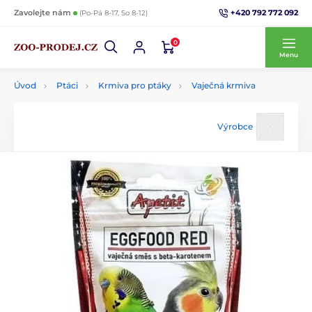
+420 792 772 092
Zavolejte nám
(Po-Pá 8-17, So 8-12)
0
Menu
Úvod
Ptáci
Krmiva pro ptáky
Vaječná krmiva
Výrobce