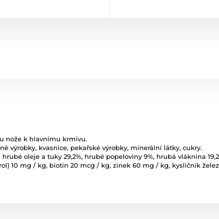
u nože k hlavnímu krmivu.
né výrobky, kvasnice, pekařské výrobky, minerální látky, cukry.
 hrubé oleje a tuky 29,2%, hrubé popeloviny 9%, hrubá vláknina 19,2%
erol) 10 mg / kg, biotin 20 mcg / kg, zinek 60 mg / kg, kysličník že