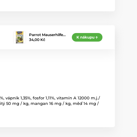
Parrot Mauserhilfe…
K nákupu
34,00 Kč
, vápník 1,35%, fosfor 1,11%, vitamín A 12000 m.j./
lezitý 50 mg / kg, mangan 16 mg / kg, měď 14 mg /