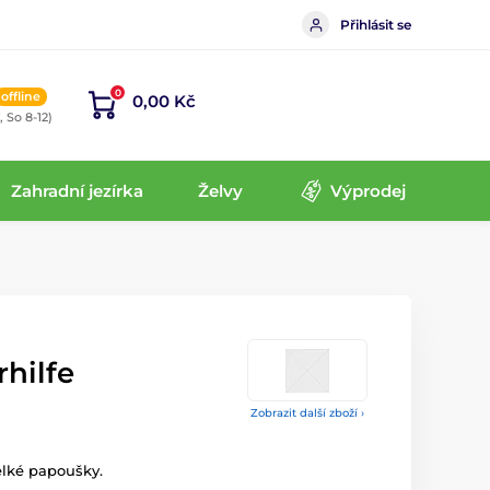
Přihlásit se
0
offline
0,00 Kč
, So 8-12)
Zahradní jezírka
Želvy
Výprodej
hilfe
Zobrazit další zboží ›
elké papoušky.