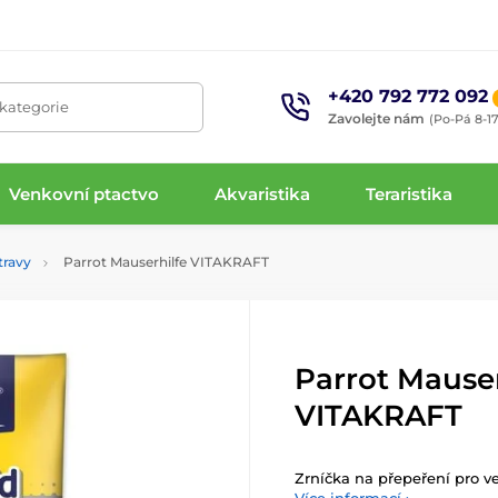
+420 792 772 092
 kategorie
Zavolejte nám
(Po-Pá 8-17
Venkovní ptactvo
Akvaristika
Teraristika
travy
Parrot Mauserhilfe VITAKRAFT
Parrot Mauser
VITAKRAFT
Zrníčka na přepeření pro v