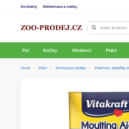
Kontakty
Reklamace a vratky
Např. produkt,
Psi
Kočky
Hlodavci
Ptáci
Úvod
Ptáci
Krmiva pro ptáky
Vitamíny, doplňky s