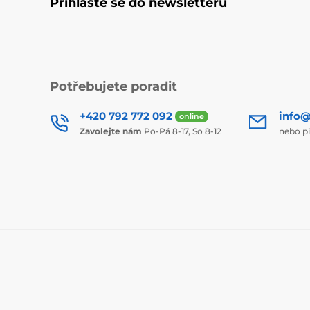
Přihlaste se do newsletteru
Potřebujete poradit
+420 792 772 092
info@
online
Zavolejte nám
Po-Pá 8-17, So 8-12
nebo p