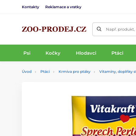
Kontakty
Reklamace a vratky
Např. produkt,
Psi
Kočky
Hlodavci
Ptáci
Úvod
Ptáci
Krmiva pro ptáky
Vitamíny, doplňky s