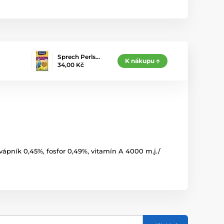
Sprech Perls…
K nákupu
34,00 Kč
 vápník 0,45%, fosfor 0,49%, vitamín A 4000 m.j./