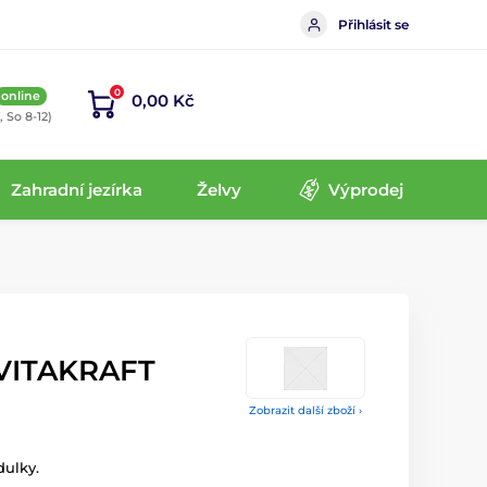
Přihlásit se
0
online
0,00 Kč
, So 8-12)
Zahradní jezírka
Želvy
Výprodej
 VITAKRAFT
Zobrazit další zboží ›
dulky.