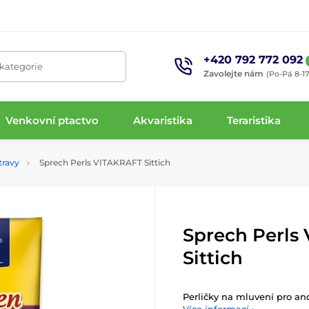
+420 792 772 092
 kategorie
Zavolejte nám
(Po-Pá 8-17
Venkovní ptactvo
Akvaristika
Teraristika
travy
Sprech Perls VITAKRAFT Sittich
Sprech Perls
Sittich
Perličky na mluvení pro an