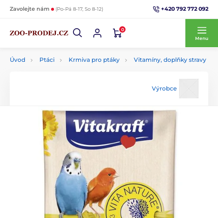
+420 792 772 092
Zavolejte nám
(Po-Pá 8-17, So 8-12)
0
Menu
Úvod
Ptáci
Krmiva pro ptáky
Vitamíny, doplňky stravy
Výrobce