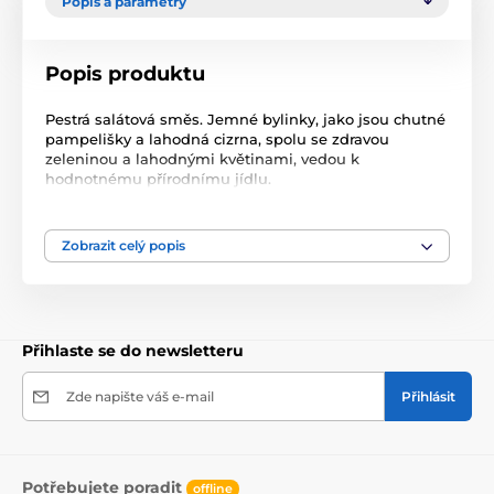
Popis a parametry
Popis produktu
Pestrá salátová směs. Jemné bylinky, jako jsou chutné
pampelišky a lahodná cizrna, spolu se zdravou
zeleninou a lahodnými květinami, vedou k
hodnotnému přírodnímu jídlu.
Tato směs je opravdovým zážitkem pro všechny ptáky.
- Salátová směs pro všechny ptáky
- S bylinkami a květy měsíčku
Zobrazit celý popis
- 100% příroda
- S přírodními vitamíny a bílkovinami
Složení:
Zelenina 33%, listy kopřivy sušené 21%, pampeliška
sušená 18%
Přihlaste se do newsletteru
jitrocel sušený 13%, cizrna sušená 13%, květy měsíčku
sušené 1%,
květy chrpy sušené 1%.
Zde napište váš e-mail
Přihlásit
Potřebujete poradit
offline