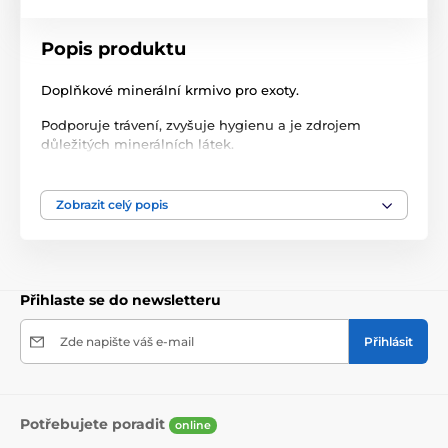
Popis produktu
Doplňkové minerální krmivo pro exoty.
Podporuje trávení, zvyšuje hygienu a je zdrojem
důležitých minerálních látek.
Složení: křemičitý písek, drcené mušle.
Zobrazit celý popis
balení 1,5 kg
Přihlaste se do newsletteru
Zde napište váš e-mail
Přihlásit
Potřebujete poradit
online