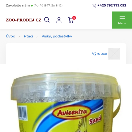
+420 792 772 092
Zavolejte nám
(Po-Pá 8-17, So 8-12)
0
Menu
Úvod
Ptáci
Písky, podestýlky
Výrobce