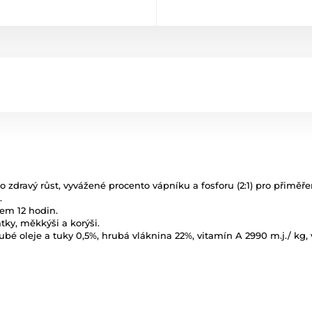
 zdravý růst, vyvážené procento vápníku a fosforu (2:1) pro přiměře
.
hem 12 hodin.
átky, měkkýši a korýši.
ubé oleje a tuky 0,5%, hrubá vláknina 22%, vitamín A 2990 m.j./ kg, 