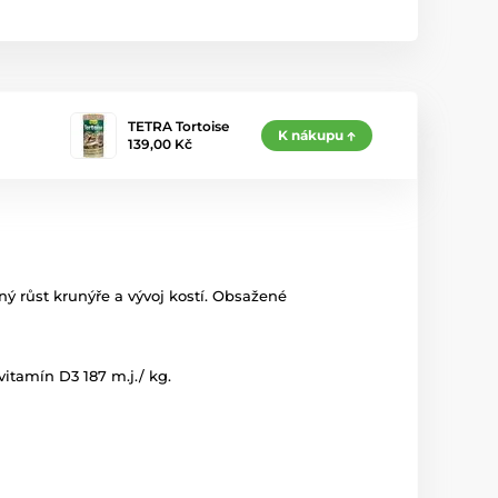
TETRA Tortoise
K nákupu
139,00 Kč
ný růst krunýře a vývoj kostí. Obsažené
vitamín D3 187 m.j./ kg.