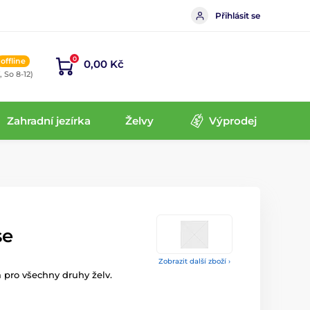
Přihlásit se
0
offline
0,00 Kč
, So 8-12)
Zahradní jezírka
Želvy
Výprodej
se
Zobrazit další zboží ›
 pro všechny druhy želv.