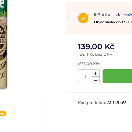
5-7 dnů
Možn
Objednávky do 17. 8.
139,00 Kč
124,11 Kč bez DPH
(556,00 Kč/l)
Kód produktu:
A1-149465
ine