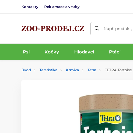
Kontakty
Reklamace a vratky
Např. produkt,
Psi
Kočky
Hlodavci
Ptáci
Úvod
Teraristika
Krmiva
Tetra
TETRA Tortoise