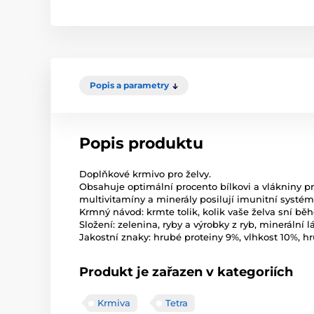
Popis a parametry
Popis produktu
Doplňkové krmivo pro želvy.
Obsahuje optimální procento bílkovi a vlákniny pro
multivitamíny a minerály posilují imunitní systém
Krmný návod: krmte tolik, kolik vaše želva sní bě
Složení: zelenina, ryby a výrobky z ryb, minerální l
Jakostní znaky: hrubé proteiny 9%, vlhkost 10%, hr
Produkt je zařazen v kategoriích
Krmiva
Tetra