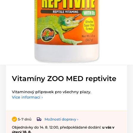
Vitamíny ZOO MED reptivite
Vitaminový přípravek pro všechny plazy.
Více informací ›
Možnosti dopravy ›
5-7 dnů
Objednávky do 14. 8. 12:00, předpokládané dodání:
u vás v
úterý 18. 8.