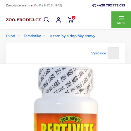
+420 792 772 092
Zavolejte nám
(Po-Pá 8-17, So 8-12)
0
Menu
Úvod
Teraristika
Vitamíny a doplňky stravy
Výrobce