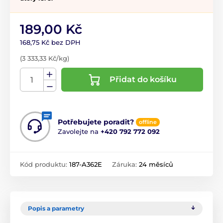
189,00 Kč
168,75 Kč bez DPH
(3 333,33 Kč/kg)
Přidat do košíku
Potřebujete poradit?
offline
Zavolejte na
+420 792 772 092
Kód produktu:
187-A362E
Záruka:
24 měsíců
Popis a parametry