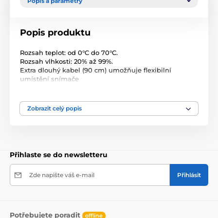
Popis a parametry
Popis produktu
Rozsah teplot: od 0°C do 70°C.
Rozsah vlhkosti: 20% až 99%.
Extra dlouhý kabel (90 cm) umožňuje flexibilní
umístění snímače
Instrukce:
In/Out (Uvnitř/venku): teplota na zařízení (In) a na
senzoru (Out)
Zobrazit celý popis
Min/Max: Minimální a maximální naměřené teploty
Reset to zero (Vynulování): Stiskněte na krátký čas
současně In/Out a Min/Max
Poznámka: Neumisťujte přístroj přímo ke zdroji tepla
nebo zvlhčovače. V případě výměny baterií je prosím
Přihlaste se do newsletteru
řádně zlikvidujte.
Zde napište váš e-mail
Přihlásit
Potřebujete poradit
offline