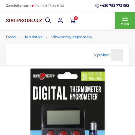
+420 792 772 092
Zavolejte nám
(Po-Pá 8-17, So 8-12)
0
Menu
Úvod
Teraristika
Vlhkoměry, teploměry
Výrobce