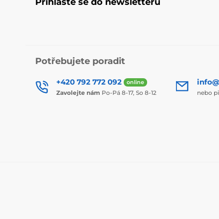
Přihlaste se do newsletteru
Potřebujete poradit
+420 792 772 092
info@
online
Zavolejte nám
Po-Pá 8-17, So 8-12
nebo p