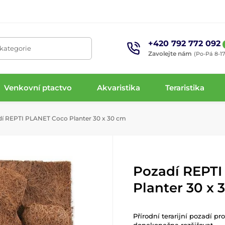
+420 792 772 092
 kategorie
Zavolejte nám
(Po-Pá 8-17
Venkovní ptactvo
Akvaristika
Teraristika
í REPTI PLANET Coco Planter 30 x 30 cm
Pozadí REPTI
Planter 30 x 
Přírodní terarijní pozadí pro