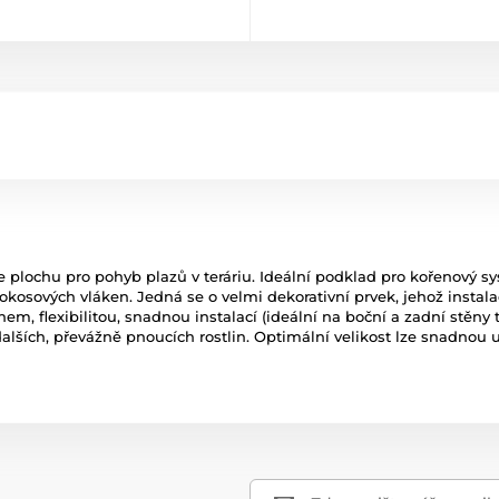
 plochu pro pohyb plazů v teráriu. Ideální podklad pro kořenový sys
sových vláken. Jedná se o velmi dekorativní prvek, jehož instalací 
, flexibilitou, snadnou instalací (ideální na boční a zadní stěny te
a dalších, převážně pnoucích rostlin. Optimální velikost lze snadnou u