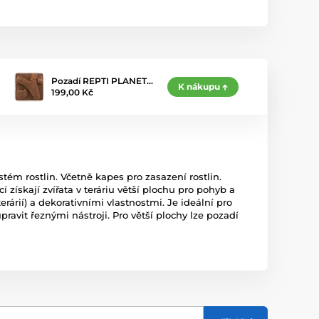
Pozadí REPTI PLANET…
K nákupu
199,00 Kč
tém rostlin. Včetně kapes pro zasazení rostlin.
získají zvířata v teráriu větší plochu pro pohyb a
rárií) a dekorativními vlastnostmi. Je ideální pro
pravit řeznými nástroji. Pro větší plochy lze pozadí