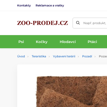
Kontakty
Reklamace a vratky
Např. produkt,
Psi
Kočky
Hlodavci
Ptáci
Úvod
Teraristika
Vybavení terárii
Pozadí
Pozad