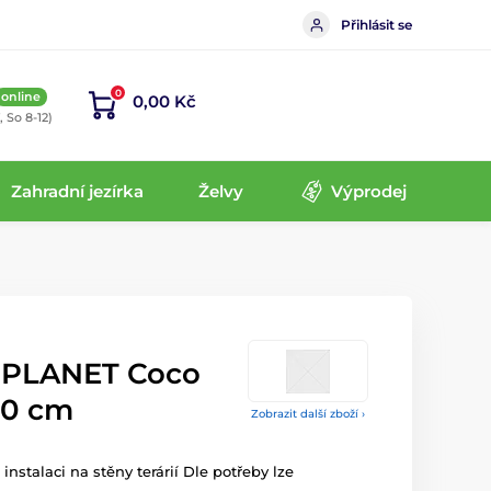
Přihlásit se
0
online
0,00 Kč
, So 8-12)
Zahradní jezírka
Želvy
Výprodej
 PLANET Coco
30 cm
Zobrazit další zboží ›
 instalaci na stěny terárií Dle potřeby lze