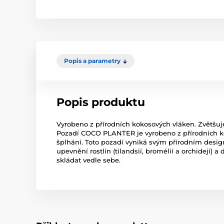
Popis a parametry
Popis produktu
Vyrobeno z přírodních kokosových vláken. Zvětšuje
Pozadí COCO PLANTER je vyrobeno z přírodních koko
šplhání. Toto pozadí vyniká svým přírodním designem
upevnění rostlin (tilandsií, bromélií a orchidejí) 
skládat vedle sebe.