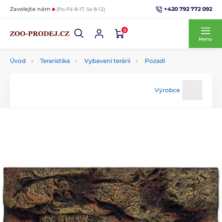
+420 792 772 092
Zavolejte nám
(Po-Pá 8-17, So 8-12)
0
Menu
Úvod
Teraristika
Vybavení terárii
Pozadí
Výrobce