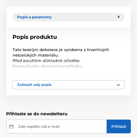
Popis a parametry
Popis produktu
Tato terarijní dekorace je vyrobena z trvanlivých
netoxických materiálu.
Před použitím důkladně očistěte.
Nepoužívejte abrazivní prostředky.
Nepřibližujte výrobek k ohni nebo jiným tepelným
zdrojům.
Určeno pouze pro zvířata.
Zobrazit celý popis
Přihlaste se do newsletteru
Zde napište váš e-mail
Přihlásit