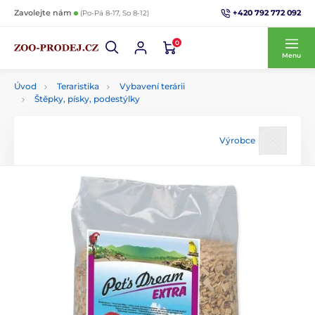
+420 792 772 092
Zavolejte nám
(Po-Pá 8-17, So 8-12)
0
Menu
Úvod
Teraristika
Vybavení terárii
Štěpky, písky, podestýlky
Výrobce