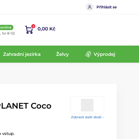
Přihlásit se
0
online
0,00 Kč
, So 8-12)
Zahradní jezírka
Želvy
Výprodej
PLANET Coco
Zobrazit další zboží ›
 vstup.