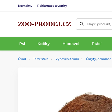
Kontakty
Reklamace a vratky
Např. produkt,
Psi
Kočky
Hlodavci
Ptáci
Úvod
Teraristika
Vybavení terárii
Úkryty, dekorace