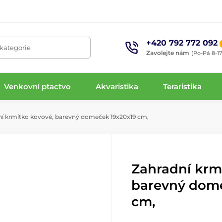
+420 792 772 092
 kategorie
Zavolejte nám
(Po-Pá 8-17
Venkovní ptactvo
Akvaristika
Teraristika
í krmítko kovové, barevný domeček 19x20x19 cm,
Zahradní krm
barevný dome
cm,