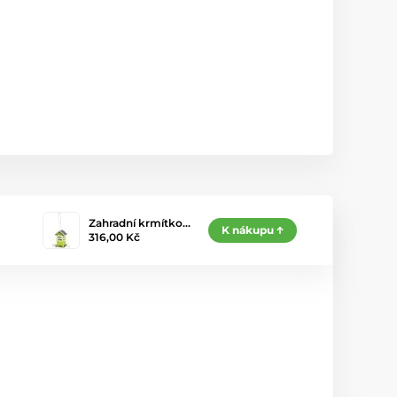
Zahradní krmítko…
K nákupu
316,00 Kč