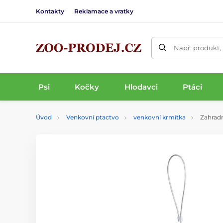
Kontakty
Reklamace a vratky
Např. produkt,
Psi
Kočky
Hlodavci
Ptáci
Úvod
Venkovní ptactvo
venkovní krmítka
Zahradn