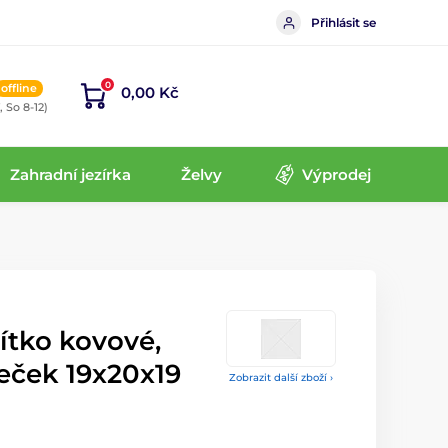
Přihlásit se
0
offline
0,00 Kč
, So 8-12)
Zahradní jezírka
Želvy
Výprodej
ítko kovové,
ček 19x20x19
Zobrazit další zboží ›