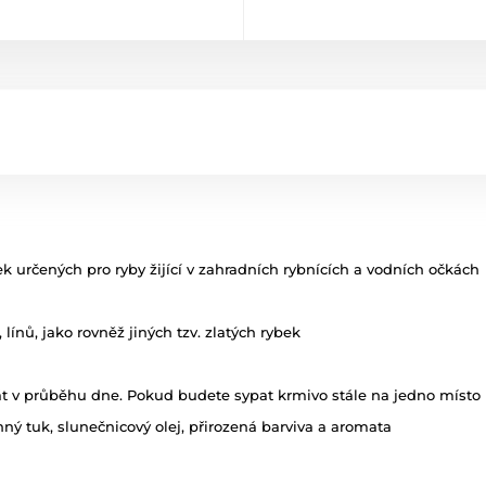
k určených pro ryby žijící v zahradních rybnících a vodních očkách
 línů, jako rovněž jiných tzv. zlatých rybek
át v průběhu dne. Pokud budete sypat krmivo stále na jedno místo 
nný tuk, slunečnicový olej, přirozená barviva a aromata