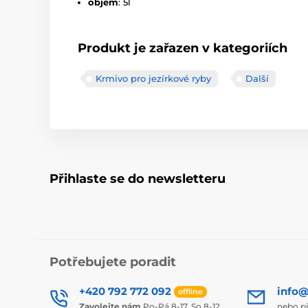
objem
: 5l
Produkt je zařazen v kategoriích
Krmivo pro jezírkové ryby
Další
Přihlaste se do newsletteru
Potřebujete poradit
+420 792 772 092
info@
offline
Zavolejte nám
Po-Pá 8-17, So 8-12
nebo p