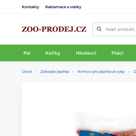
Kontakty
Reklamace a vratky
Např. produkt,
Psi
Kočky
Hlodavci
Ptáci
Úvod
Zahradní jezírka
Krmivo pro jezírkové ryby
D