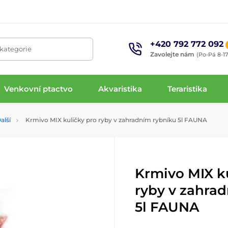
+420 792 772 092
 kategorie
Zavolejte nám
(Po-Pá 8-17
Venkovní ptactvo
Akvaristika
Teraristika
alší
Krmivo MIX kuličky pro ryby v zahradním rybníku 5l FAUNA
Krmivo MIX k
ryby v zahra
5l FAUNA