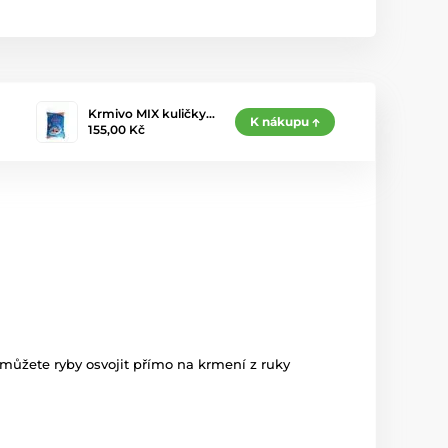
Krmivo MIX kuličky…
K nákupu
155,00 Kč
můžete ryby osvojit přímo na krmení z ruky