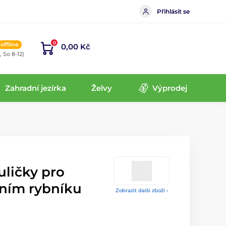
Přihlásit se
0
offline
0,00 Kč
, So 8-12)
Zahradní jezírka
Želvy
Výprodej
uličky pro
dním rybníku
Zobrazit další zboží ›