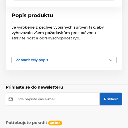
Popis produktu
Je vyrobené z pečlivě vybraných surovin tak, aby
vyhovovalo všem požadavkům pro správnou
stravitelnost a obranyschopnost ryb.
Složení: rostlinná vlákna, obiloviny, rostlinné
proteinové koncentráty, produkty z ryb, oleje a tuky,
minerální látky a vitamíny. Doporučená dávka
Zobrazit celý popis
odpovídá množství, které ryby zkonzumují během 10 -
15 minut.
Krmte několikrát denně v menším množství.
Přihlaste se do newsletteru
Krmivo nekalí vodu a díky plovoucím schopnostem
umožnuje kontrolu krmné dávky.
Zde napište váš e-mail
Přihlásit
balení 5 kg
Potřebujete poradit
offline
Produkt je zařazen v kategoriích