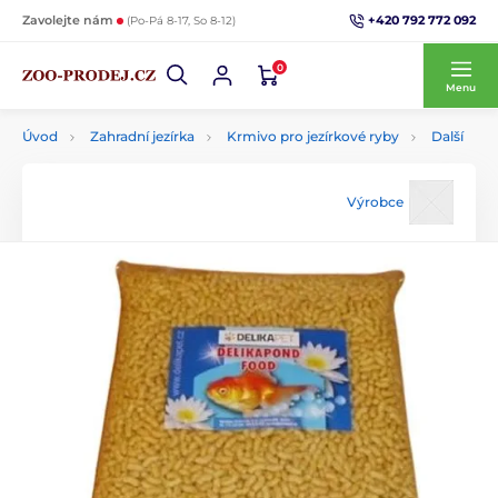
+420 792 772 092
Zavolejte nám
(Po-Pá 8-17, So 8-12)
0
Menu
Úvod
Zahradní jezírka
Krmivo pro jezírkové ryby
Další
Výrobce