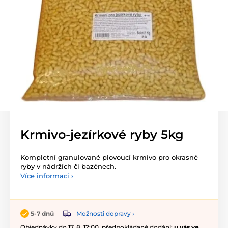
Krmivo-jezírkové ryby 5kg
Kompletní granulované plovoucí krmivo pro okrasné
ryby v nádržích či bazénech.
Více informací ›
Možnosti dopravy ›
5-7 dnů
Objednávky do 17. 8. 12:00, předpokládané dodání:
u vás ve