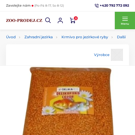
+420 792 772 092
Zavolejte nám
(Po-Pá 8-17, So 8-12)
0
Menu
Úvod
Zahradní jezírka
Krmivo pro jezírkové ryby
Další
Výrobce