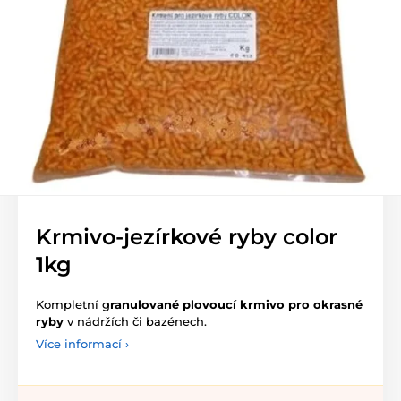
Krmivo-jezírkové ryby color
1kg
Kompletní g
ranulované plovoucí krmivo pro okrasné
ryby
v nádržích či bazénech.
Více informací ›