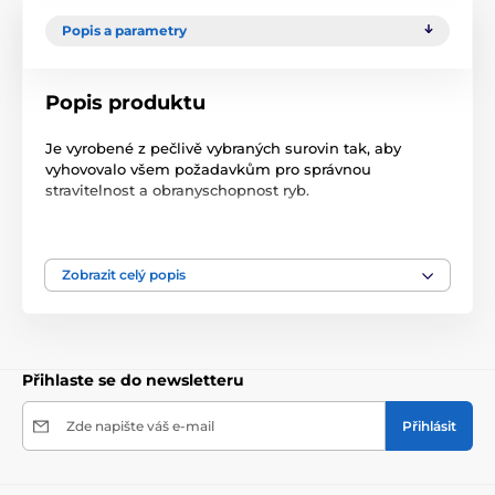
Popis a parametry
Popis produktu
Je vyrobené z pečlivě vybraných surovin tak, aby
vyhovovalo všem požadavkům pro správnou
stravitelnost a obranyschopnost ryb.
Složení: rostlinná vlákna, obiloviny, rostlinné
proteinové koncentráty, produkty z ryb, oleje a tuky,
minerální látky a vitamíny.
Zobrazit celý popis
Doporučená dávka odpovídá množství, které ryby
zkonzumují během 10 - 15 minut.
Krmte několikrát denně v menším množství.
Přihlaste se do newsletteru
Krmivo nekalí vodu a díky plovoucím schopnostem
Zde napište váš e-mail
Přihlásit
umožnuje kontrolu krmné dávky.
balení 1 kg