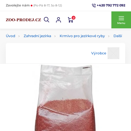
+420 792 772 092
Zavolejte nám
(Po-Pá 8-17, So 8-12)
0
Menu
Úvod
Zahradní jezírka
Krmivo pro jezírkové ryby
Další
Výrobce