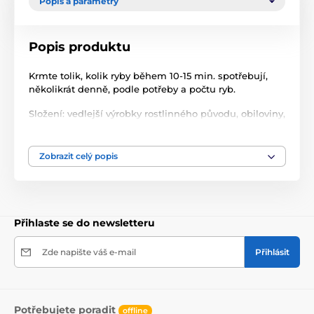
Popis a parametry
Popis produktu
Krmte tolik, kolik ryby během 10-15 min. spotřebují,
několikrát denně, podle potřeby a počtu ryb.
Složení: vedlejší výrobky rostlinného původu, obiloviny,
bílkovinné extrakty rostlinného původu, ryby a vedlejší
výrobky z ryb, oleje a tuky, minerální látky, řasy,
barviva, s antioxidantem - doplňkové látky ES.
Zobrazit celý popis
balení 5 kg
Přihlaste se do newsletteru
Zde napište váš e-mail
Přihlásit
Potřebujete poradit
offline