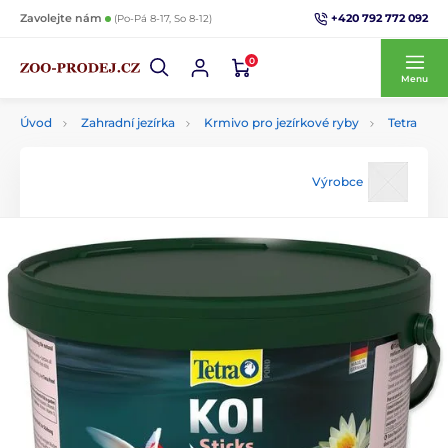
+420 792 772 092
Zavolejte nám
(Po-Pá 8-17, So 8-12)
0
Menu
Úvod
Zahradní jezírka
Krmivo pro jezírkové ryby
Tetra
Výrobce