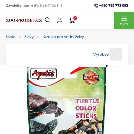
+420 792 772 092
Zavolejte nám
(Po-Pá 8-17, So 8-12)
0
Menu
Úvod
Želvy
Krmivo pro vodní želvy
Výrobce