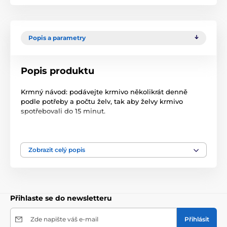
Popis a parametry
Popis produktu
Krmný návod: podávejte krmivo několikrát denně
podle potřeby a počtu želv, tak aby želvy krmivo
spotřebovali do 15 minut.
Složení: vedlejší výrobky rostlinného původu, obiloviny,
bílkovinné extrakty rostliného původu, ryby a vedlejší
výrobky z ryb, oleje a tuky, minerální látky, řasy,
Zobrazit celý popis
barviva, s antioxidantem-doplňkové látky ES.
balení 120 g
Přihlaste se do newsletteru
Produkt je zařazen v kategoriích
Zde napište váš e-mail
Přihlásit